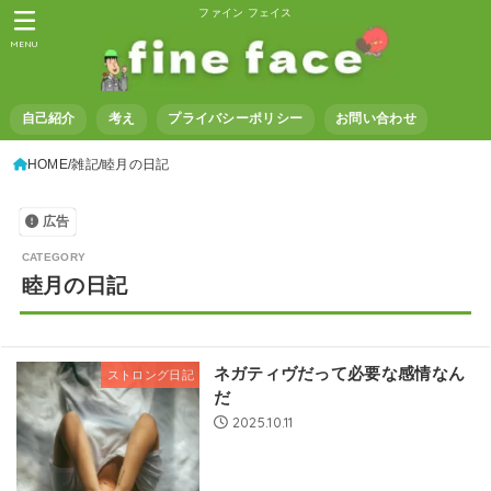
ファイン フェイス
MENU
自己紹介
考え
プライバシーポリシー
お問い合わせ
HOME
雑記
睦月の日記
広告
睦月の日記
ネガティヴだって必要な感情なん
ストロング日記
だ
2025.10.11