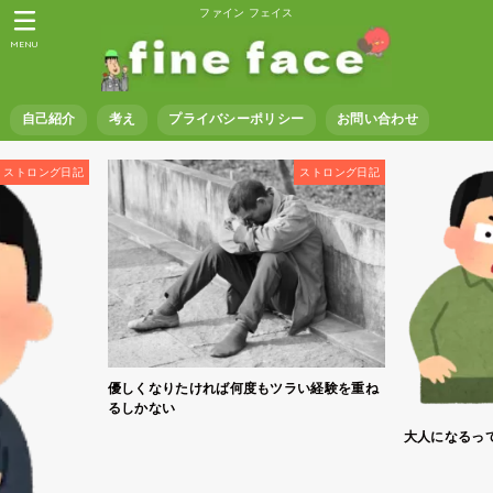
ファイン フェイス
MENU
自己紹介
考え
プライバシーポリシー
お問い合わせ
ストロング日記
ストロング日記
優しくなりたければ何度もツラい経験を重ね
るしかない
大人になるっ