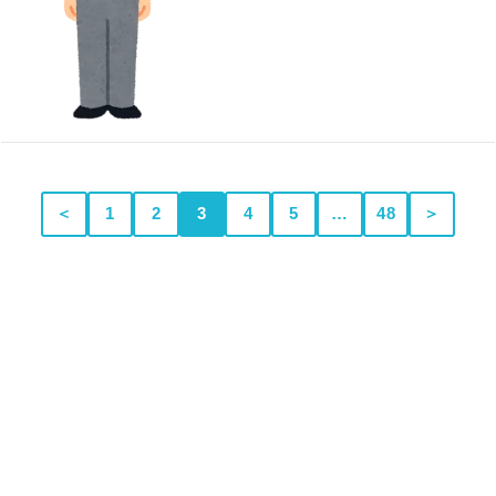
＜
1
2
3
4
5
…
48
＞