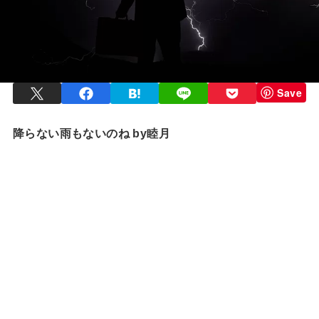
Save
降らない雨もないのね
by睦月