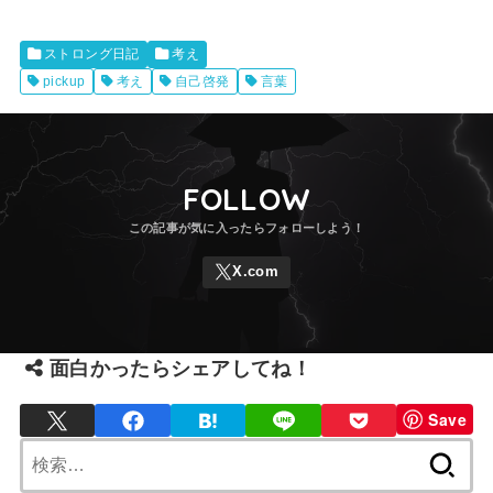
ストロング日記
考え
pickup
考え
自己啓発
言葉
FOLLOW
面白かったらシェアしてね！
Save
検
索: