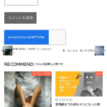
株価が暴落して絶望しているあなた
夏、はじまる、思い出す原点
へ
RECOMMEND
ストロング日記
考え
2021.07.12
逆境続きで心折れそうになった時