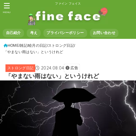
ファイン フェイス
MENU
自己紹介
考え
プライバシーポリシー
お問い合わせ
HOME
雑記
睦月の日記
ストロング日記
「やまない雨はない」というけれど
2024.08.04
ストロング日記
広告
「やまない雨はない」というけれど