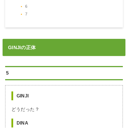
6
7
GINJIの正体
5
GINJI
どうだった？
DINA