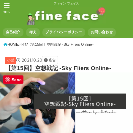
ファイン フェイス
MENU
自己紹介
考え
プライバシーポリシー
お問い合わせ
HOME
小説
【第15回】空想戦記 -Sky Fliers Online-
2021.10.20
小説
広告
【第15回】空想戦記 -Sky Fliers Online-
Save