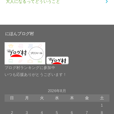
大人になるってどういうこと
にほんブログ村
ブログ村ランキングに参加中
いつも応援ありがとうございます！
2026年8月
日
月
火
水
木
金
土
1
2
3
4
5
6
7
8