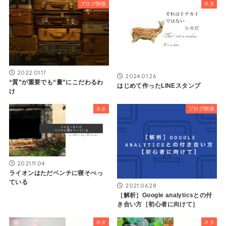
ブログ関係
ネタ
2022.01.17
2024.01.26
“質”が重要でも“量”にこだわるわ
はじめて作ったLINEスタンプ
け
ネタ
ブログ関係
2021.11.04
ライオンはただベンチに寝そべっ
ている
2021.06.28
［解析］Google analyticsとの付
き合い方［初心者に向けて］
ネタ
ネタ