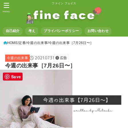
ファイン フェイス
MENU
自己紹介
考え
プライバシーポリシー
お問い合わせ
HOME
定番
今週の出来事
今週の出来事［7月26日〜］
2021.07.31
今週の出来事
広告
今週の出来事［7月26日〜］
Save