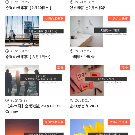
2021.09.25
2021.09.02
今週の出来事［9月19日〜］
秋の季語と9月の和名
今週の出来事
今週の出来事
2021.08.07
2021.07.17
今週の出来事［８月1日〜］
1週間のご報告
定番
定番
2021.12.29
2021.12.31
【第25回】空想戦記 -Sky Fliers
ありがとう 2021
Online-
今週の出来事
今週の出来事