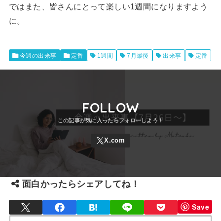
ではまた、皆さんにとって楽しい1週間になりますよう
に。
今週の出来事
定番
1週間
7月最後
出来事
定番
FOLLOW
面白かったらシェアしてね！
Save