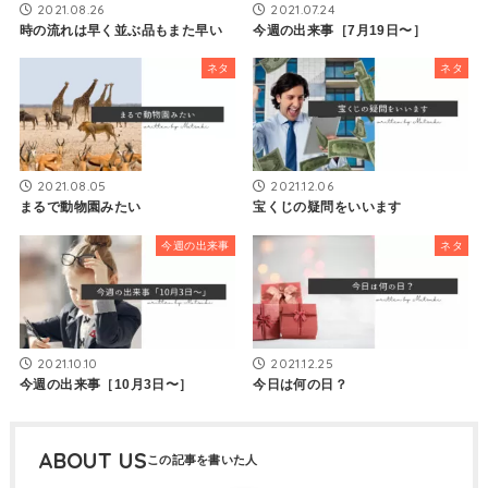
2021.08.26
2021.07.24
時の流れは早く並ぶ品もまた早い
今週の出来事［7月19日〜］
ネタ
ネタ
2021.08.05
2021.12.06
まるで動物園みたい
宝くじの疑問をいいます
今週の出来事
ネタ
2021.10.10
2021.12.25
今週の出来事［10月3日〜］
今日は何の日？
ABOUT US