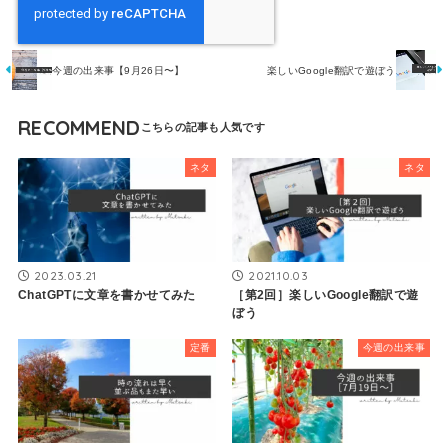
今週の出来事【9月26日〜】
楽しいGoogle翻訳で遊ぼう
RECOMMEND
ネタ
ネタ
2023.03.21
2021.10.03
ChatGPTに文章を書かせてみた
［第2回］楽しいGoogle翻訳で遊
ぼう
定番
今週の出来事