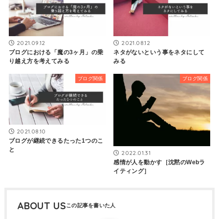
2021.09.12
2021.08.12
ブログにおける「魔の3ヶ月」の乗
ネタがないという事をネタにして
り越え方を考えてみる
みる
ブログ関係
ブログ関係
2021.08.10
ブログが継続できるたった1つのこ
と
2022.01.31
感情が人を動かす［沈黙のWebラ
イティング］
ABOUT US