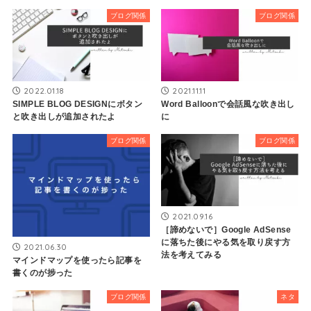
ブログ関係
ブログ関係
2022.01.18
2021.11.11
SIMPLE BLOG DESIGNにボタン
Word Balloonで会話風な吹き出し
と吹き出しが追加されたよ
に
ブログ関係
ブログ関係
2021.09.16
［諦めないで］Google AdSense
に落ちた後にやる気を取り戻す方
2021.06.30
法を考えてみる
マインドマップを使ったら記事を
書くのが捗った
ブログ関係
ネタ