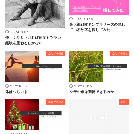
2022.01.30
暴太郎戦隊ドンブラザーズの隠れ
ている数字を探してみた
2024.10.07
優しくなりたければ何度もツラい
経験を重ねるしかない
睦月の日記
睦月の日記
2021.10.07
2021.08.16
体はつらいよ
今年の米は期待できるのか
睦月の日記
雑記