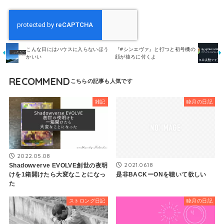
こんな日にはハウスに入らないほう
『#シンエヴァ』と打つと初号機の
かいい
顔が後ろに付くよ
RECOMMEND
雑記
睦月の日記
2022.05.08
2021.06.18
Shadowverve EVOLVE創世の夜明
けを1箱開けたら大変なことになっ
是非BACKーONを聴いて欲しい
た
ストロング日記
睦月の日記