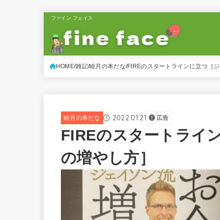
ファイン フェイス
HOME
雑記
睦月の本だな
FIREのスタートラインに立つ［
2022.01.21
睦月の本だな
広告
FIREのスタートラ
の増やし方］