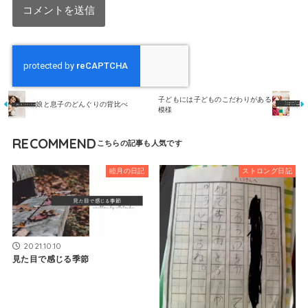
子どもには子どものこだわりがある
娘と息子のどんぐりの背比べ
模様
RECOMMEND
睦月の日記
ストロング日記
2021.10.10
見た目で感じる季節