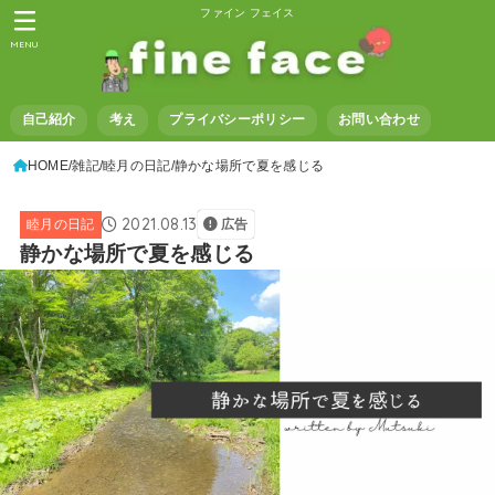
ファイン フェイス
MENU
自己紹介
考え
プライバシーポリシー
お問い合わせ
HOME
雑記
睦月の日記
静かな場所で夏を感じる
2021.08.13
睦月の日記
広告
静かな場所で夏を感じる