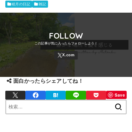
睦月の日記
雑記
FOLLOW
面白かったらシェアしてね！
Save
検
索: