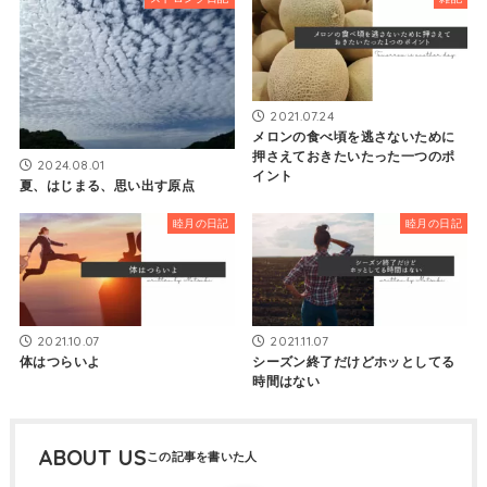
2021.07.24
メロンの食べ頃を逃さないために
押さえておきたいたった一つのポ
2024.08.01
イント
夏、はじまる、思い出す原点
睦月の日記
睦月の日記
2021.10.07
2021.11.07
体はつらいよ
シーズン終了だけどホッとしてる
時間はない
ABOUT US